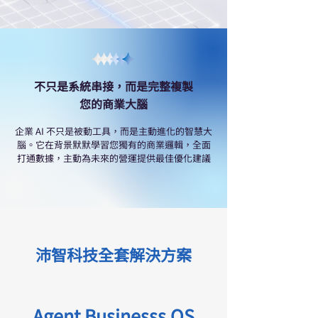
不只是系統串接，而是完整複製
您的商業大腦
企業 AI 不只是被動工具，而是主動進化的智慧大
腦。它在背景默默學習您獨有的商業邏輯，全面
打通數據，主動為未來的營運提供最佳優化建議
​沛智科技全套解決方案
Agent Businesss OS