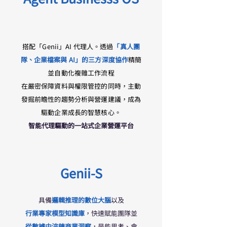
搭配「Genii」AI 代理人。透過
「真人團
隊、企業檔案與 AI」的三方深度
協作
精簡
並自動化複雜工作流程
在嚴密保障資料與權限管控的同時，主動
發掘前瞻性的趨勢分析與營運建議，成為
驅動企業成長的智慧核心。
智能代理驅動的一站式企業營運平台​
Genii-S
具備
邏輯推理的數位大腦
以及
行業專家模型知識庫
，快速賦能團隊並
從數據中淬鍊商業洞察
，是能思考、會