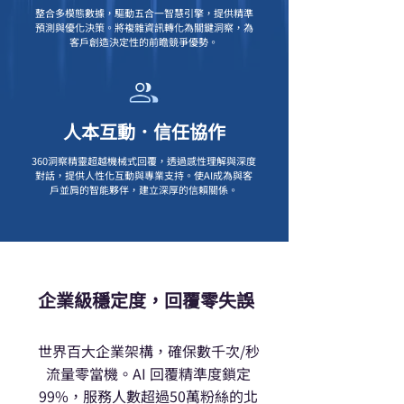
整合多模態數據，驅動五合一智慧引擎，提供精準
預測與優化決策。將複雜資訊轉化為關鍵洞察，為
客戶創造決定性的前瞻競爭優勢。
人本互動．信任協作
360洞察精靈超越機械式回覆，透過感性理解與深度
對話，提供人性化互動與專業支持。使AI成為與客
戶並肩的智能夥伴，建立深厚的信賴關係。
企業級穩定度，回覆零失誤
世界百大企業架構，確保數千次/秒
流量零當機。AI 回覆精準度鎖定
99%，服務人數超過50萬粉絲的北