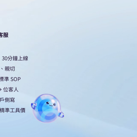
I客服
30分鐘上線
、親切
準 SOP
0+ 位客人
戶側寫
、精準工具價