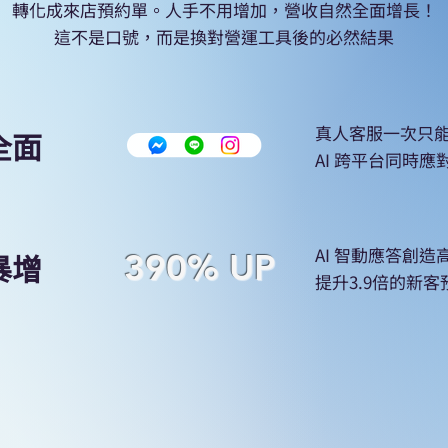
轉化成來店預約單。人手不用增加，營收自然全面增長！
這不是口號，而是換對營運工具後的必然結果
真人客服一次只
全面
AI 跨平台同時應
AI 智動應答創
暴增
390% UP
提升3.9倍的新