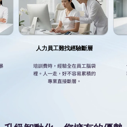
人力員工難找經驗斷層
暴
培訓費時，經驗全在員工腦袋
裡。人一走，好不容易累積的
專業直接斷層。