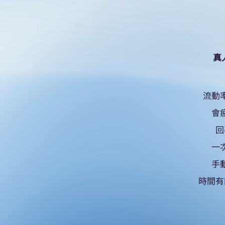
​
流動
會
回
一
手
時間有