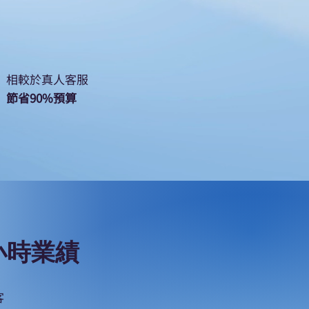
相較於真人客服
​節省90%預算
 小時業績
客