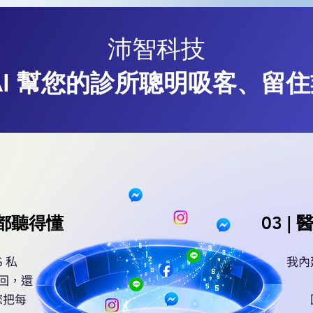
沛智科技
AI 幫您的診所聰明吸客、留
我都聽得懂
03 
G 私
我內
秒回，還
您把每