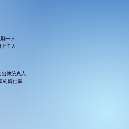
能聊一人
對上千人
造高出傳統真人
客預約轉化率