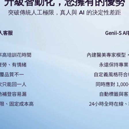
升級智動化，您擁有的優勢
突破傳統人工極限，真人與 AI 的決定性差距
真人客服
Genii-S A
率高培訓花時間
內建醫美專家模型，
疲勞、有情緒
永遠保持專業
覆品質不一
自定義風格符合標
次只能回一人
同時應對 1,00
動補登容易漏
自動標籤與客
限、固定成本高
24小時全時在線