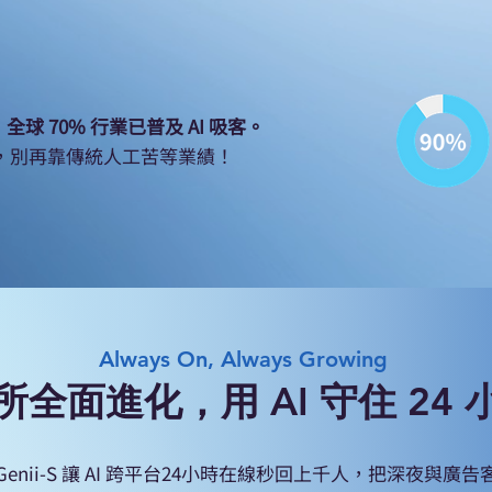
出：全球 70% 行業已普及 AI 吸客。
，別再靠傳統人工苦等業績！
egic Technology Trends (2026).
Always On, Always Growing
全面進化，用 AI 守住 24
點擊啟動您的Genii-S
Genii-S 讓 AI 跨平台24小時在線秒回上千人，把深夜與廣告