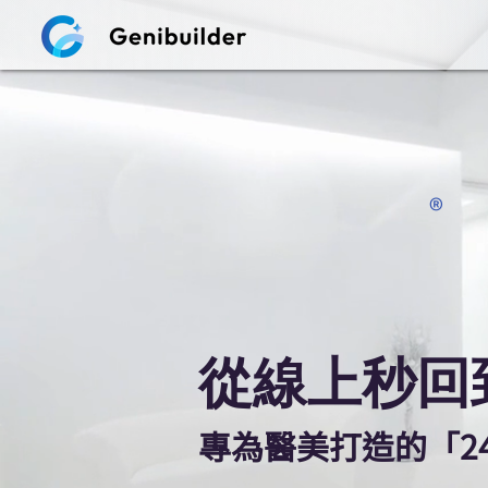
Genii-S
Genii-S
®
從線上秒回
專為醫美打造的「2