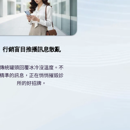
行銷盲目推播訊息散亂
傳統罐頭回覆冰冷沒溫度。不
精準的訊息，正在悄悄摧毀診
所的好招牌。