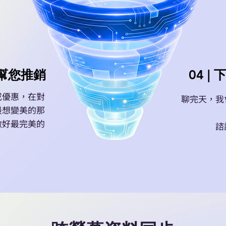
就幫您推銷
04 
或優惠，在對
聊完天，我
最想變美的那
做好最完美的
諮