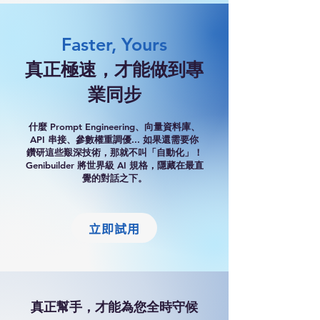
Faster, Yours
真正極速，才能做到專
業同步
​什麼 Prompt Engineering、向量資料庫、
API 串接、參數權重調優... 如果還需要你
鑽研這些艱深技術，那就不叫「自動化」！
Genibuilder 將世界級 AI 規格，隱藏在最直
覺的對話之下。
立即試用
真正幫手，才能為您全時守候