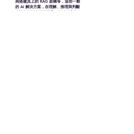
與搭建其上的 RAG 架構等，這些一般
的 AI 解決方案，在理解、推理與判斷
上皆存在根本性的不足，無法穩定的
進行具歷史縱深、仰賴大量隱性知識
的宗教與文化儀式服務。
北港朝天宮看重沛智科技來自世界
100 大企業的穩定與專業DNA，與沛
智科技攜手將「行業專家模型」應用
於文化信仰，打造一位能理解文化脈
絡、能引導虔誠禮儀、能傳遞媽祖智
慧溫度的數位宗教專家。讓人與人之
間、人與宗教文化的連結更緊密，也
為宗教信仰拓展全新的服務樣貌。
400%增加
LINE粉絲數
502,518信眾
穩定服務