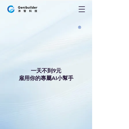
nii-mini
nii-mini
®
一天不到9元
雇用你的專屬AI小幫手