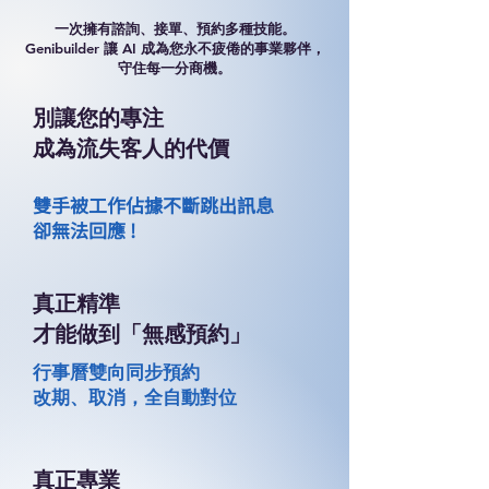
一次擁有諮詢、接單、預約多種技能。
Genibuilder 讓 AI 成為您永不疲倦的事業夥伴，
守住每一分商機。
別讓您的專注
成為流失客人的代價
雙手被工作佔據不斷跳出訊息
卻無法回應 !
真正精準
才能做到「無感預約」
行事曆雙向同步
預約
改期、取消，全自動對位
真正專業