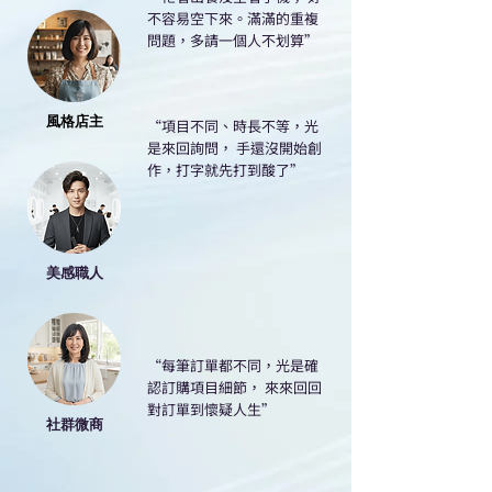
不容易空下來。滿滿的重複
問題，多請一個人不划算”
風格店主
​“項目不同、時長不等，光
是來回詢問， 手還沒開始創
作，打字就先打到酸了”
美感職人
​“每筆訂單都不同，光是確
認訂購項目細節， 來來回回
對訂單到懷疑人生”
社群微商